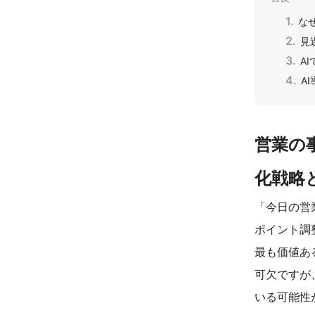
な
見
A
A
営業の
化戦略
「今日の営
ポイント調
最も価値あ
可欠ですが
いる可能性