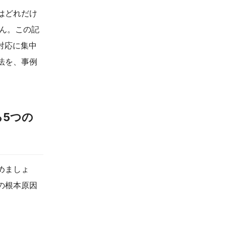
はどれだけ
せん。この記
対応に集中
法を、事例
5つの
めましょ
の根本原因