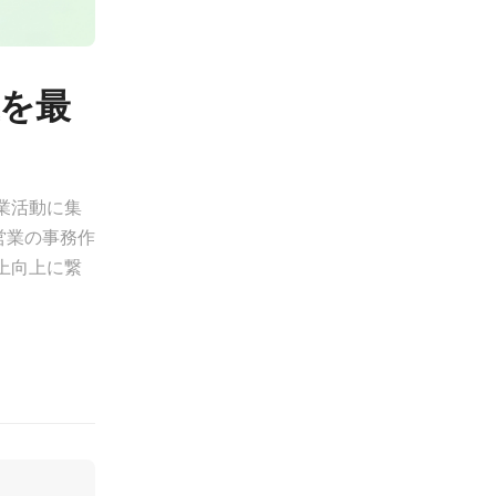
上を最
業活動に集
営業の事務作
上向上に繋