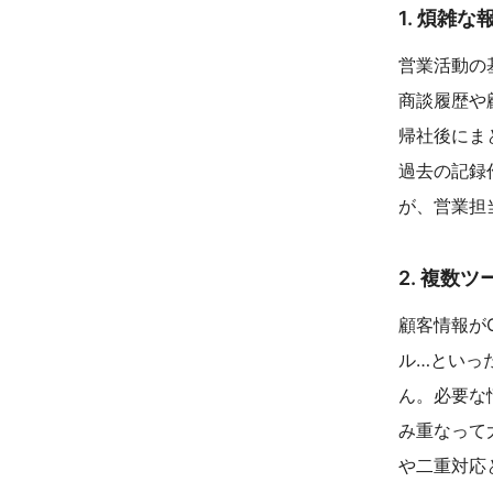
1. 煩雑
営業活動の
商談履歴や
帰社後にま
過去の記録
が、営業担
2. 複数
顧客情報が
ル…といっ
ん。必要な
み重なって
や二重対応