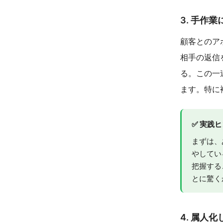
3. 手作
顧客とのア
相手の返信
る。この一
ます。特に
✅ 実践
まずは、
やしてい
把握する
とに驚く
4. 属人