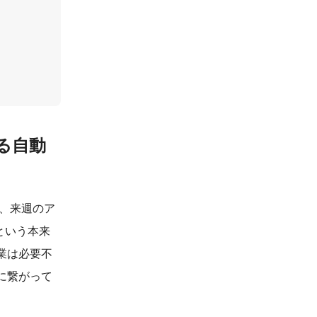
る自動
、来週のア
という本来
業は必要不
に繋がって