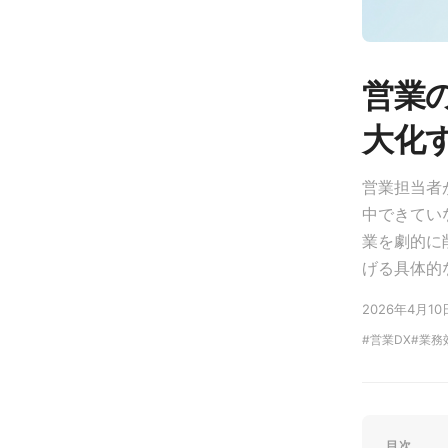
営業
大化
営業担当者
中できてい
業を劇的に
げる具体的
2026年4月10
営業DX
業務
目次