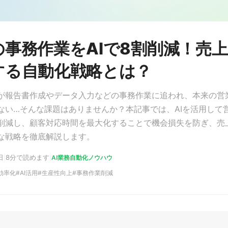
の事務作業をAIで8割削減！売
する自動化戦略とは？
が報告書作成やデータ入力などの事務作業に追われ、本来の営
ない…そんな課題はありませんか？本記事では、AIを活用して
削減し、顧客対応時間を最大化することで機会損失を防ぎ、売
な戦略を徹底解説します。
日
|
8分で読めます
|
AI業務自動化ノウハウ
効率化
AI活用
生産性向上
事務作業削減