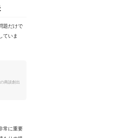
失
問題だけで
していま
の商談創出
非常に重要