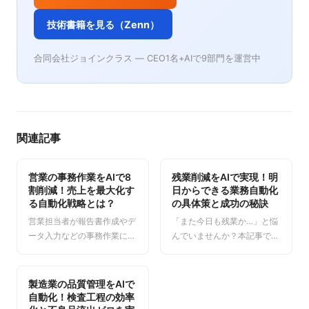
技術書籍を見る（Zenn）
合同会社ジョインクラス — CEO1名+AIで9部門を運営中
関連記事
営業の事務作業をAIで8
残業削減をAIで実現！明
割削減！売上を最大化す
日からできる業務自動化
る自動化戦略とは？
の具体策と成功の秘訣
営業担当者が報告書作成やデ
「また今日も残業か…」と悩
ータ入力などの事務作業に追
んでいませんか？本記事で
われ、本来の営業活動に集中
は、AIを活用して経理、営
できていない…そんな課題は
業、人事などの定型業務を自
ありませんか？本記事では、
動化し、残業を根本から削減
製造業の品質管理をAIで
AIを活用して営業の事務作業
する具体的な方法を解説しま
自動化！検査工程の効率
を劇的に削減し、顧客対応時
す。明日からできる実践的な