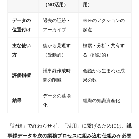
（NG活用）
用）
データの
過去の証跡・
未来のアクションの
位置付け
アーカイブ
起点
主な使い
後から見返す
検索・分析・共有す
方
（受動的）
る（能動的）
議事録作成時
会議から生まれた成
評価指標
間の削減
果の数
データの墓場
結果
組織の知識資産化
化
「記録」で終わらせず、「活用」に繋げるためには、
議
事録データを次の業務プロセスに組み込む仕組み
が必要