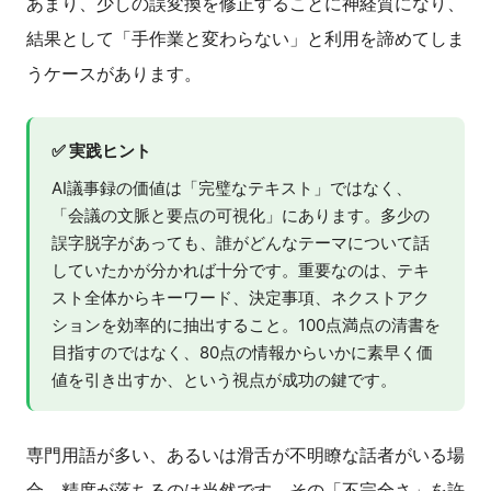
あまり、少しの誤変換を修正することに神経質になり、
結果として「手作業と変わらない」と利用を諦めてしま
うケースがあります。
✅ 実践ヒント
AI議事録の価値は「完璧なテキスト」ではなく、
「会議の文脈と要点の可視化」にあります。多少の
誤字脱字があっても、誰がどんなテーマについて話
していたかが分かれば十分です。重要なのは、テキ
スト全体からキーワード、決定事項、ネクストアク
ションを効率的に抽出すること。100点満点の清書を
目指すのではなく、80点の情報からいかに素早く価
値を引き出すか、という視点が成功の鍵です。
専門用語が多い、あるいは滑舌が不明瞭な話者がいる場
合、精度が落ちるのは当然です。その「不完全さ」を許