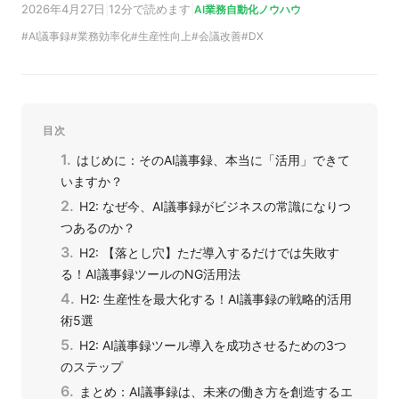
2026年4月27日
|
12分で読めます
|
AI業務自動化ノウハウ
AI議事録
業務効率化
生産性向上
会議改善
DX
目次
はじめに：そのAI議事録、本当に「活用」できて
いますか？
H2: なぜ今、AI議事録がビジネスの常識になりつ
つあるのか？
H2: 【落とし穴】ただ導入するだけでは失敗す
る！AI議事録ツールのNG活用法
H2: 生産性を最大化する！AI議事録の戦略的活用
術5選
H2: AI議事録ツール導入を成功させるための3つ
のステップ
まとめ：AI議事録は、未来の働き方を創造するエ