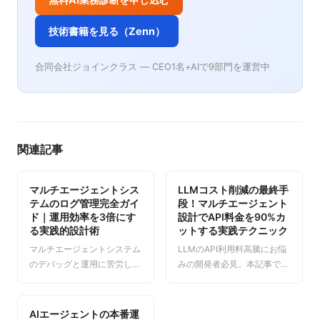
技術書籍を見る（Zenn）
合同会社ジョインクラス — CEO1名+AIで9部門を運営中
関連記事
マルチエージェントシス
LLMコスト削減の最終手
テムのログ管理完全ガイ
段！マルチエージェント
ド｜運用効率を3倍にす
設計でAPI料金を90%カ
る実践的設計術
ットする実践テクニック
マルチエージェントシステム
LLMのAPI利用料高騰にお悩
のデバッグと運用に苦労して
みの開発者必見。本記事で
いませんか？この記事では、
は、複数のAIエージェントを
複雑なAIシステムの「ブラッ
連携させる「マルチエージェ
クボックス」化を防ぎ、問題
ント・アーキテクチャ」を用
AIエージェントの本番運