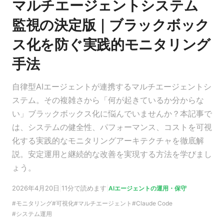
マルチエージェントシステム
監視の決定版｜ブラックボック
ス化を防ぐ実践的モニタリング
手法
自律型AIエージェントが連携するマルチエージェントシ
ステム。その複雑さから「何が起きているか分からな
い」ブラックボックス化に悩んでいませんか？本記事で
は、システムの健全性、パフォーマンス、コストを可視
化する実践的なモニタリングアーキテクチャを徹底解
説。安定運用と継続的な改善を実現する方法を学びまし
ょう。
2026年4月20日
|
11分で読めます
|
AIエージェントの運用・保守
モニタリング
可視化
マルチエージェント
Claude Code
システム運用