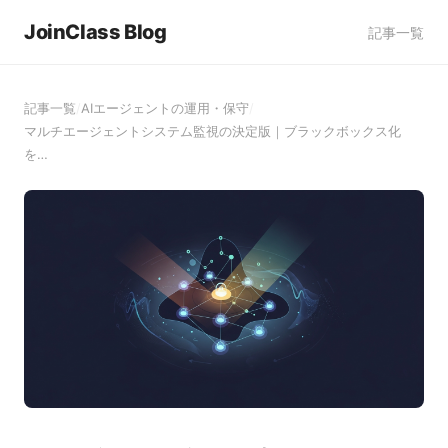
JoinClass Blog
記事一覧
記事一覧
/
AIエージェントの運用・保守
/
マルチエージェントシステム監視の決定版｜ブラックボックス化
を…