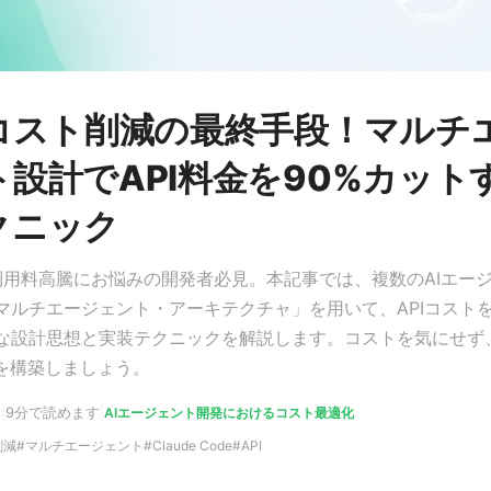
Mコスト削減の最終手段！マルチ
ト設計でAPI料金を90%カット
クニック
PI利用料高騰にお悩みの開発者必見。本記事では、複数のAIエー
マルチエージェント・アーキテクチャ」を用いて、APIコスト
な設計思想と実装テクニックを解説します。コストを気にせず
ムを構築しましょう。
日
|
9分で読めます
|
AIエージェント開発におけるコスト最適化
削減
マルチエージェント
Claude Code
API