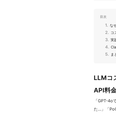
目次
な
コ
実
C
ま
LLM
API
「GPT-4
た…」「P