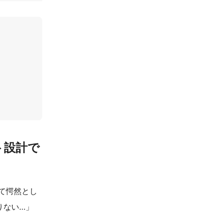
ト設計で
見て愕然とし
りない…」