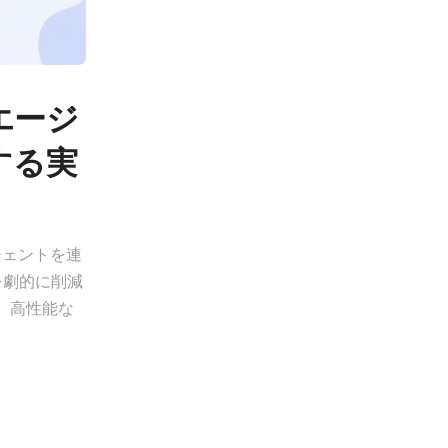
エージ
する実
ジェントを連
を劇的に削減
、高性能な