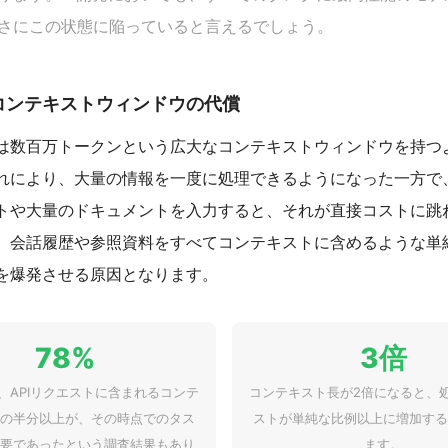
さにこの状態に陥っていると言えるでしょう。
なコンテキストウィンドウの代償
Mは数百万トークンという広大なコンテキストウィンドウを持つ
れにより、大量の情報を一度に処理できるようになった一方で
トや大量のドキュメントを入力すると、それが直接コストに跳
、会話履歴や参照資料をすべてコンテキストに含めるような単
を爆発させる原因となります。
78%
3倍
、APIリクエストに含まれるコンテ
コンテキスト長が2倍になると、
の半分以上が、その時点でのタス
ストが単純な比例以上に増加する
要であったという調査結果もあり
ます。