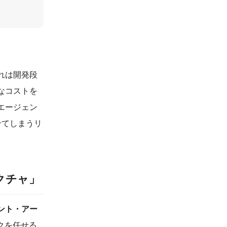
れは開発段
なコストを
エージェン
せてしまうリ
クチャ」
ント・アー
クを任せる