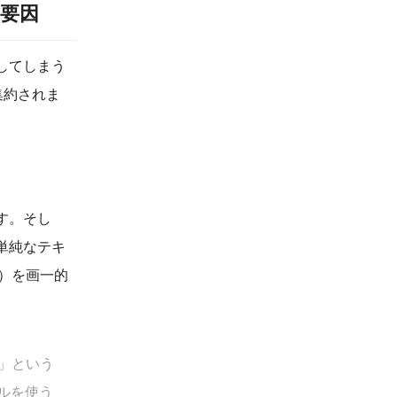
的要因
してしまう
集約されま
す。そし
単純なテキ
o）を画一的
」という
ルを使う