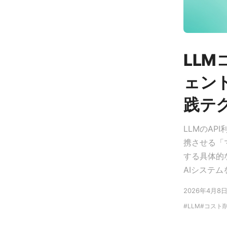
LL
ェン
践テ
LLMのA
携させる「
する具体的
AIシステ
2026年4月8
LLM
コスト