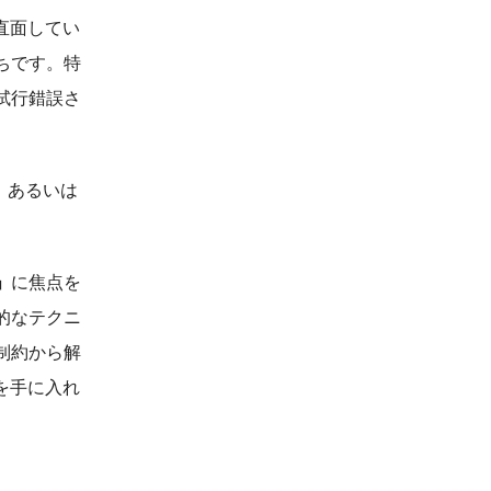
直面してい
ちです。特
試行錯誤さ
、あるいは
」
に焦点を
的なテクニ
制約から解
を手に入れ