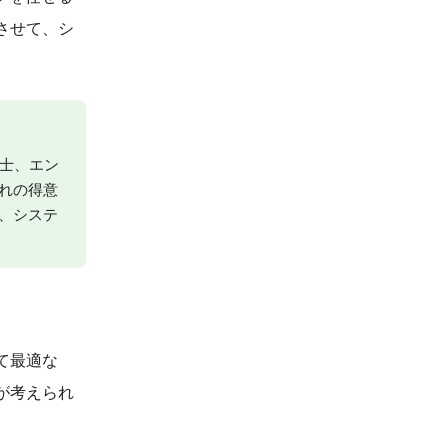
させて、シ
士、エン
れの得意
、システ
て最適な
が考えられ