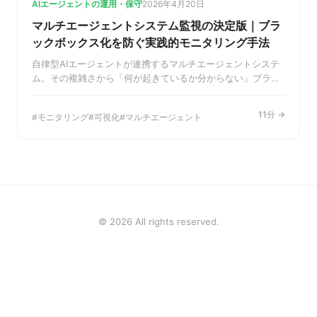
AIエージェントの運用・保守
2026年4月20日
マルチエージェントシステム監視の決定版｜ブラ
ックボックス化を防ぐ実践的モニタリング手法
自律型AIエージェントが連携するマルチエージェントシステ
ム。その複雑さから「何が起きているか分からない」ブラッ
クボックス化に悩んでいませんか？本記事では、システムの
健全性、パフォーマンス、コストを可視化する実践的なモニ
11分 →
モニタリング
可視化
マルチエージェント
タリングアーキテクチャを徹底解説。安定運用と継続的な改
善を実現する方法を学びましょう。
© 2026 All rights reserved.