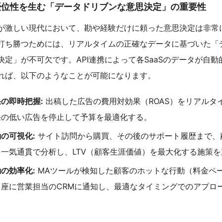
争優位性を生む「データドリブンな意思決定」の重要性
が激しい現代において、勘や経験だけに頼った意思決定は非常
打ち勝つためには、リアルタイムの正確なデータに基づいた「
決定」が不可欠です。API連携によって各SaaSのデータが自動
れば、以下のようなことが可能になります。
の即時把握:
出稿した広告の費用対効果（ROAS）をリアルタ
果の低い広告を停止して予算を最適化する。
の可視化:
サイト訪問から購買、その後のサポート履歴まで、
一気通貫で分析し、LTV（顧客生涯価値）を最大化する施策
の効率化:
MAツールが検知した顧客のホットな行動（料金ペ
即座に営業担当のCRMに通知し、最適なタイミングでのアプロ