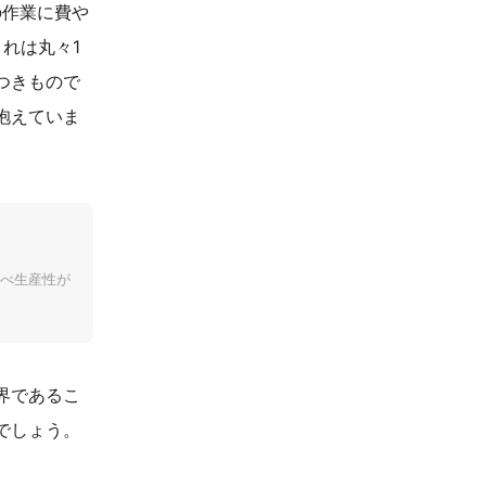
の作業に費や
れは丸々1
つきもので
抱えていま
べ生産性が
界であるこ
でしょう。