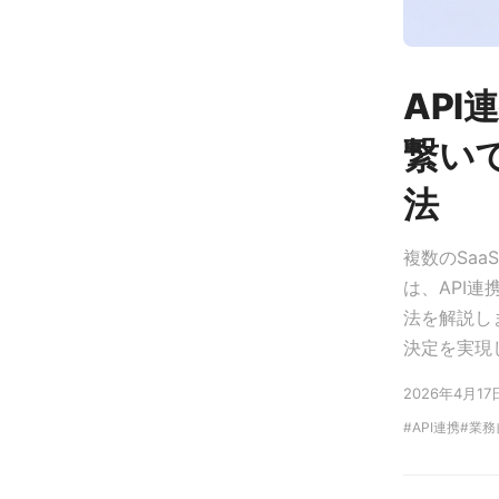
API
繋い
法
複数のSa
は、API
法を解説し
決定を実現
2026年4月17
API連携
業務