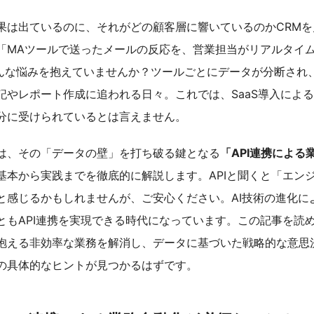
果は出ているのに、それがどの顧客層に響いているのかCRMを
「MAツールで送ったメールの反応を、営業担当がリアルタイ
んな悩みを抱えていませんか？ツールごとにデータが分断され
記やレポート作成に追われる日々。これでは、SaaS導入によ
分に受けられているとは言えません。
は、その「データの壁」を打ち破る鍵となる
「API連携による
基本から実践までを徹底的に解説します。APIと聞くと「エン
と感じるかもしれませんが、ご安心ください。AI技術の進化に
ともAPI連携を実現できる時代になっています。この記事を読
抱える非効率な業務を解消し、データに基づいた戦略的な意思
の具体的なヒントが見つかるはずです。