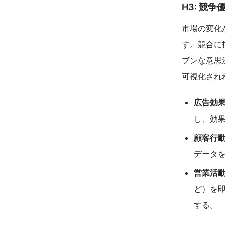
H3: 競
市場の変化
す。競合に
ブンな意思
可視化され
広告効果
し、効
顧客行動
データを
営業活動
ど）を
する。