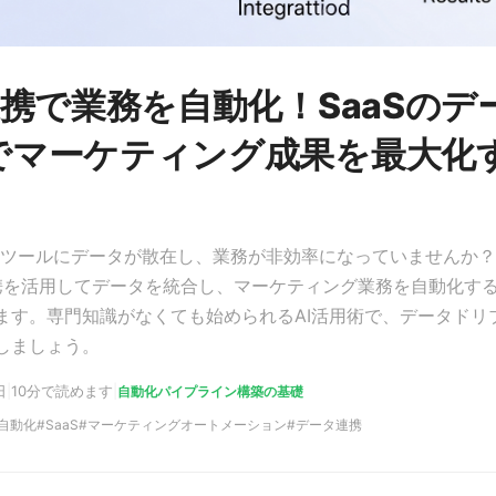
連携で業務を自動化！SaaSのデ
でマーケティング成果を最大化
aSツールにデータが散在し、業務が非効率になっていませんか
連携を活用してデータを統合し、マーケティング業務を自動化す
ます。専門知識がなくても始められるAI活用術で、データドリ
しましょう。
日
|
10分で読めます
|
自動化パイプライン構築の基礎
自動化
SaaS
マーケティングオートメーション
データ連携