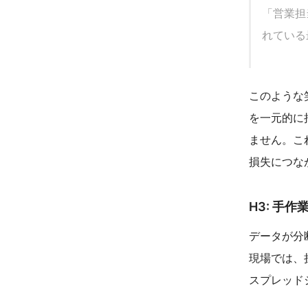
「営業担
れている
このような
を一元的に
ません。こ
損失につな
H3: 手
データが分
現場では、
スプレッド