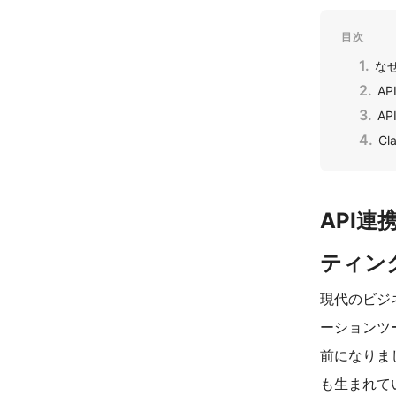
目次
な
A
A
C
API
ティン
現代のビジ
ーションツール
前になりま
も生まれて