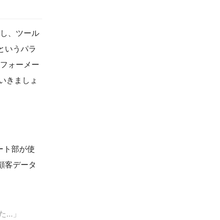
かし、ツール
というパラ
スフォーメー
ていきましょ
ート部が使
顧客データ
た…」