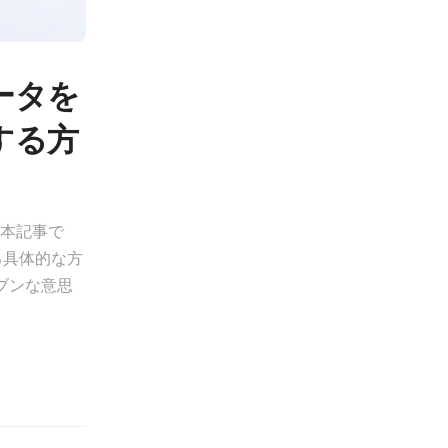
ータを
する方
？本記事で
る具体的な方
ブンな意思