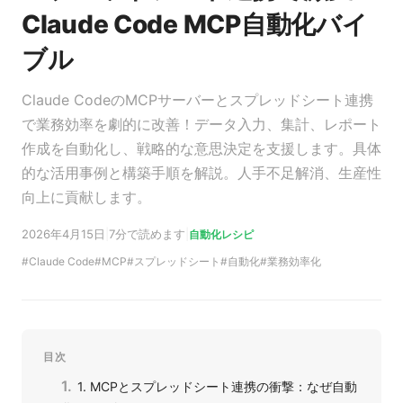
Claude Code MCP自動化バイ
ブル
Claude CodeのMCPサーバーとスプレッドシート連携
で業務効率を劇的に改善！データ入力、集計、レポート
作成を自動化し、戦略的な意思決定を支援します。具体
的な活用事例と構築手順を解説。人手不足解消、生産性
向上に貢献します。
2026年4月15日
|
7分で読めます
|
自動化レシピ
Claude Code
MCP
スプレッドシート
自動化
業務効率化
目次
1. MCPとスプレッドシート連携の衝撃：なぜ自動