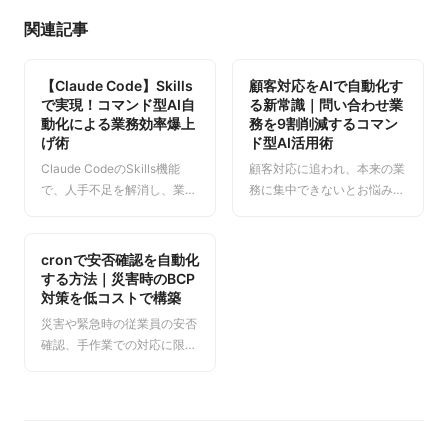
関連記事
【Claude Code】Skills
顧客対応をAIで自動化す
で実現！コマンド型AI自
る新常識｜問い合わせ業
動化による業務効率爆上
務を9割削減するコマン
げ術
ド型AI活用術
Claude CodeのSkills機能
顧客対応に追われ、本来の業
で、人手不足を解消し、業務
務に集中できないとお悩みで
効率を飛躍的に向上させる方
すか？本記事では、従来のチ
法を解説。コマンド一つで必
ャットボットの限界を超え、
要な処理を自動実行し、開発
AIによる「コマンド型」自動
cronで安否確認を自動化
者の創造性を解放します。自
化で問い合わせ業務を劇的に
する方法｜災害時のBCP
動化バイブルの詳細と導入事
効率化する具体的な方法を解
対策を低コストで構築
例もご紹介。
説します。人手不足を解消
災害や緊急時の従業員の安否
し、顧客満足度を向上させる
確認、手作業での対応に限界
次世代のカスタマーサポート
を感じていませんか？本記事
を実現しましょう。
では、Linuxの標準機能であ
るcronを活用し、安否確認プ
ロセスを自動化する具体的な