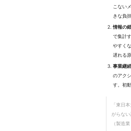
こない
きな負
情報の
で集計
やすく
遅れる
事業継
のアク
す。初
「東日本
がらない
（製造業