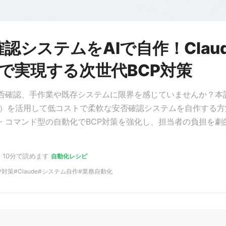
認システムをAIで自作！Claud
eで実現する次世代BCP対策
否確認、手作業や既存システムに限界を感じていませんか？本
aude）を活用して低コストで柔軟な安否確認システムを自作する
・コマンド型の自動化でBCP対策を強化し、担当者の負担を劇
日
|
10分で読めます
|
自動化レシピ
P対策
Claude
システム自作
業務自動化