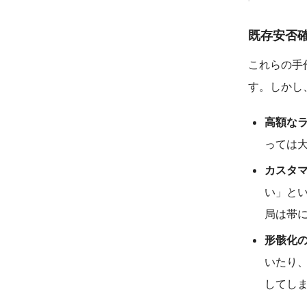
既存安否
これらの手
す。しかし
高額な
っては
カスタ
い」と
局は帯
形骸化
いたり
してし