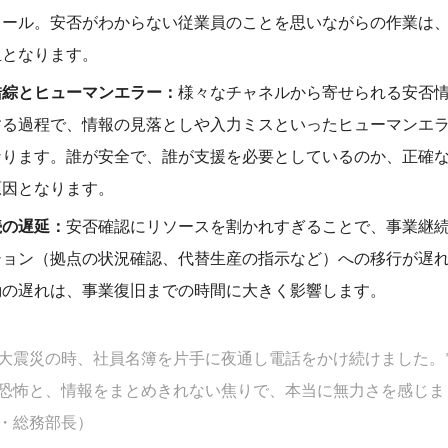
メール。安否がわからない従業員のことを思いながらの作業は
担となります。
錯綜とヒューマンエラー：
様々なチャネルから寄せられる安否
する過程で、情報の見落としや入力ミスといったヒューマンエ
なります。誰が安全で、誰が支援を必要としているのか、正確
原因となります。
続の遅延：
安否確認にリソースを割かれすぎることで、事業継
ション（拠点の状況確認、代替生産の指示など）への移行が遅
動の遅れは、事業復旧までの時間に大きく影響します。
大震災の時、社員名簿を片手に夜通し電話をかけ続けました。
恐怖と、情報をまとめきれない焦りで、本当に無力さを感じま
・総務部長）