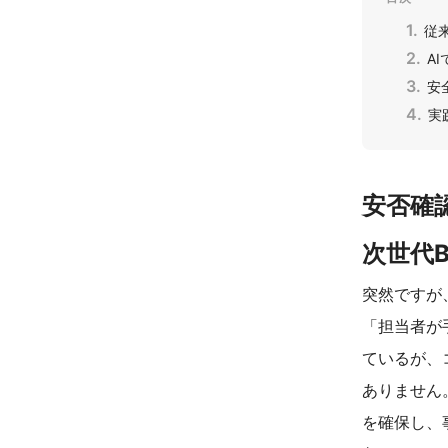
従
A
安
実
安否確認
次世代B
突然ですが
「担当者が
ているが、
ありません
を確保し、