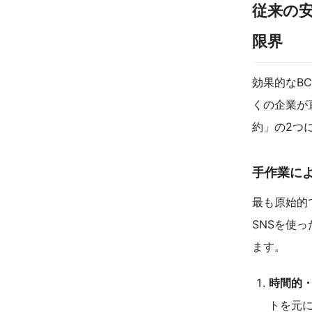
従来の
限界
効果的なB
くの企業が
約」の2つ
手作業に
最も原始的
SNSを使
ます。
時間的
トを元