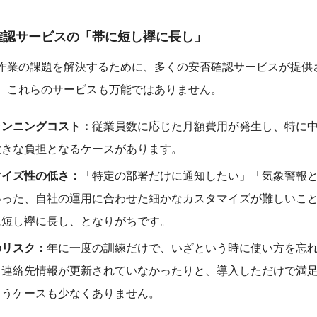
確認サービスの「帯に短し襷に長し」
作業の課題を解決するために、多くの安否確認サービスが提供
、これらのサービスも万能ではありません。
ランニングコスト：
従業員数に応じた月額費用が発生し、特に
大きな負担となるケースがあります。
マイズ性の低さ：
「特定の部署だけに通知したい」「気象警報
いった、自社の運用に合わせた細かなカスタマイズが難しいこ
に短し襷に長し、となりがちです。
のリスク：
年に一度の訓練だけで、いざという時に使い方を忘
、連絡先情報が更新されていなかったりと、導入しただけで満
まうケースも少なくありません。