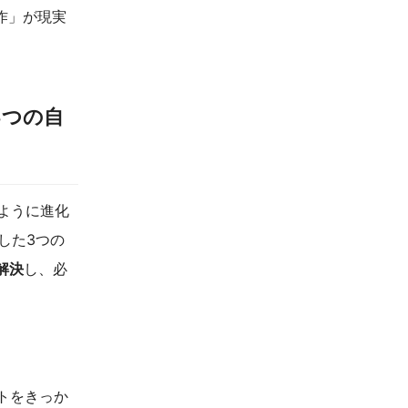
作」が現実
3つの自
のように進化
用した3つの
解決
し、必
）
トをきっか