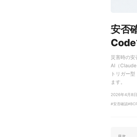
安否確
Cod
災害時の安
AI（Cl
トリガー型
ます。
2026年4月8
安否確認
BC
目次