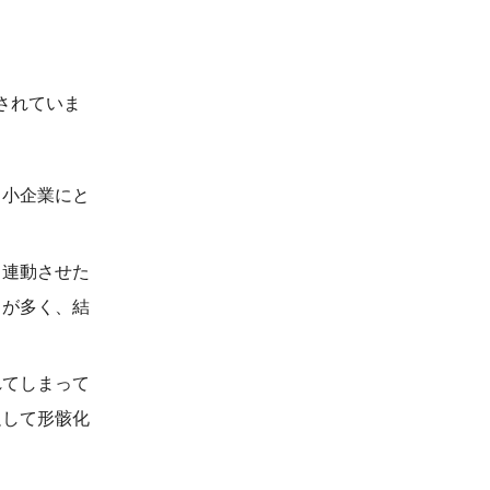
されていま
中小企業にと
と連動させた
とが多く、結
れてしまって
足して形骸化