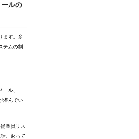
ツールの
ります。多
ステムの制
メール、
が潜んでい
の従業員リス
電話、返って