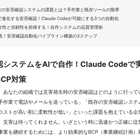
来の安否確認システムの課題とは？手作業と既存ツールの限界
Iで進化する安否確認！Claude Codeが可能にする3つの自動化
全性と信頼性を担保する！自作システムの品質管理術
践！安否確認自動化パイプライン構築の3ステップ
システムをAIで自作！Claude Code
CP対策
、あなたの組織では災害発生時の安否確認はどのように行って
手作業で電話やメールを送っている」「既存の安否確認システ
コストが高い割に柔軟性が低い」といった課題を抱えている企
。災害は待ってくれません。いざという時に迅速かつ正確に従
事業を継続するためには、より効果的なBCP（事業継続計画）