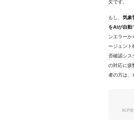
欠です。
もし、
気象
をAIが自
ンエラーか
ージェント構
否確認シス
の対応に疲
者の方は、
BCP