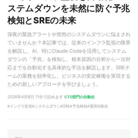
ステムダウンを未然に防ぐ予兆
検知とSREの未来
深夜の緊急アラートや突然のシステムダウンに悩まされ
ていませんか？本記事では、従来のインフラ監視の限界
を解説し、AI、特にClaude Codeを活用してシステム
ダウンの「予兆」を検知し、根本原因の分析から一次対
応までを自動化する具体的な手法を解説します。SREチ
ームの業務を効率化し、ビジネスの安定稼働を実現する
ための新しいアプローチを学びましょう。
2026年4月8日
|
11分で読めます
|
CTO部門の自動化
インフラ監視
システムダウン
SRE
予兆検知
運用自動化