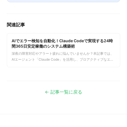
関連記事
AIでエラー検知を自動化！Claude Codeで実現する24時
間365日安定稼働のシステム構築術
深夜の障害対応やアラート疲れに悩んでいませんか？本記事では、
AIエージェント「Claude Code」を活用し、プロアクティブなエラ
ー検知と障害対応を自動化する方法を解説。システムの安定稼働を
実現し、エンジニアの負担を劇的に削減する具体的なステップを紹
介します。
← 記事一覧に戻る