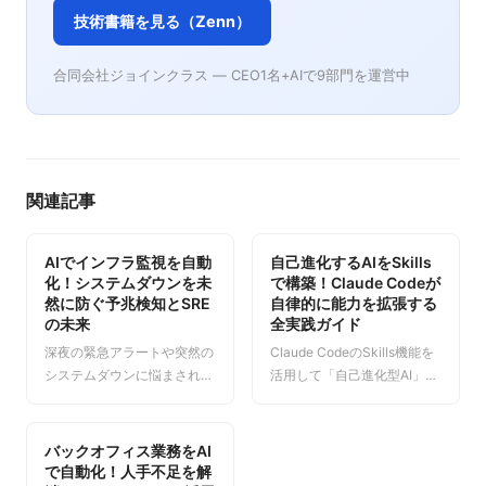
技術書籍を見る（Zenn）
合同会社ジョインクラス — CEO1名+AIで9部門を運営中
関連記事
AIでインフラ監視を自動
自己進化するAIをSkills
化！システムダウンを未
で構築！Claude Codeが
然に防ぐ予兆検知とSRE
自律的に能力を拡張する
の未来
全実践ガイド
深夜の緊急アラートや突然の
Claude CodeのSkills機能を
システムダウンに悩まされて
活用して「自己進化型AI」を
いませんか？本記事では、従
構築する方法を解説します。
来のインフラ監視の限界を解
AIが自ら新しいスキルを獲
説し、AI、特にClaude Code
得・再利用・組み合わせるこ
バックオフィス業務をAI
を活用してシステムダウンの
とで業務自動化の幅が指数関
で自動化！人手不足を解