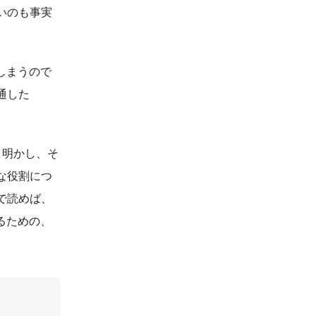
いのも事実
しまうので
通した
き明かし、そ
な役割につ
で読めば、
るための、