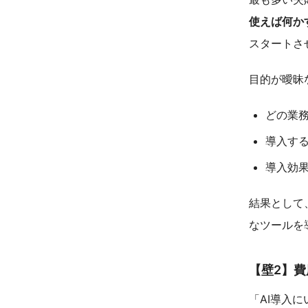
使えば何か
スタートさ
目的が曖昧
どの業務
導入す
導入効
結果として
なツールを
【壁2】費
「AI導入