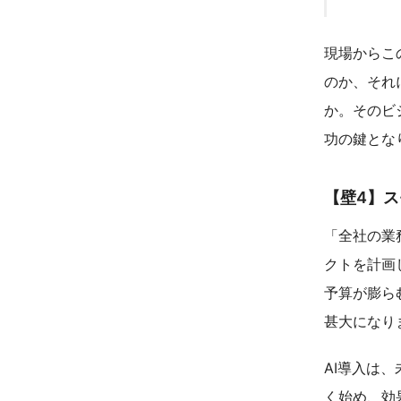
現場からこ
のか、それ
か。そのビ
功の鍵とな
【壁4】
「全社の業
クトを計画
予算が膨ら
甚大になり
AI導入は
く始め、効