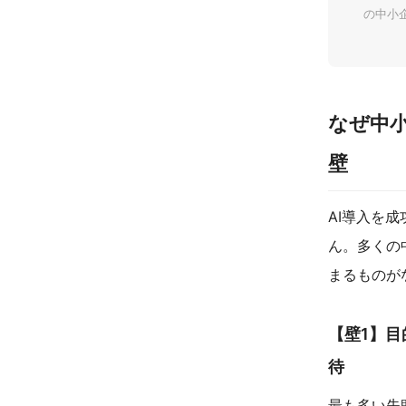
の中小
なぜ中小
壁
AI導入を
ん。多くの
まるものが
【壁1】
待
最も多い失