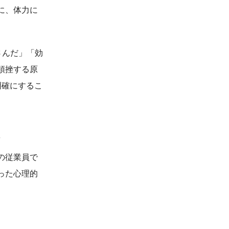
に、体力に
さんだ」「効
頓挫する原
明確にするこ
の従業員で
った心理的