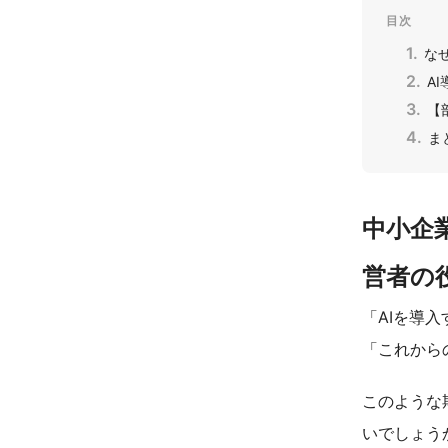
目次
な
A
【
ま
中小企
営者の
「AIを導
「これから
このような
いでしょう