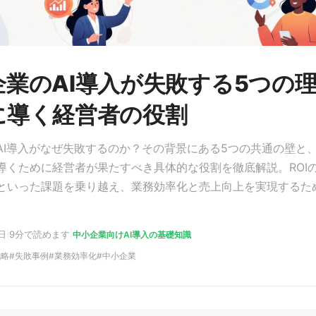
企業のAI導入が失敗する5つの
に導く経営者の役割
AI導入がなぜ失敗するのか？その背景にある5つの共通の壁と
導くために経営者が果たすべき具体的な役割を徹底解説。ROI
といった課題を乗り越え、業務効率化と売上向上を実現するた
。
日
|
9分で読めます
|
中小企業向けAI導入の基礎知識
戦略
失敗事例
業務効率化
中小企業