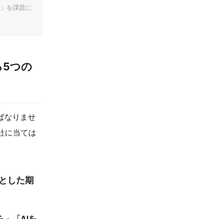
」を課題に
る5つの
ばなりませ
社に当ては
然とした期
」「AIを