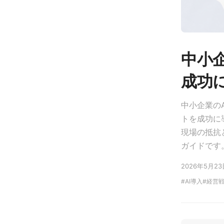
中小
成功
中小企業の
トを成功に
現場の抵抗
ガイドです
2026年5月23
AI導入
経営