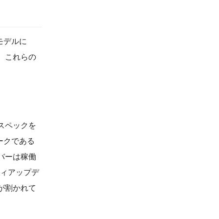
モデルに
、これらの
スペックを
ークである
バーは稼働
ティアップデ
が割かれて