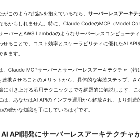
たがこのような悩みを抱えているなら、
サーバーレスアーキテ
かもしれません。特に、Claude CodeのMCP（Model Cont
ol）サーバーとAWS Lambdaのようなサーバーレスコンピューテ
わせることで、コスト効率とスケーラビリティに優れたAI API
できます。
、Claude MCPサーバーとサーバーレスアーキテクチャ（特
a）を連携させることのメリットから、具体的な実装ステップ、さ
0倍に引き上げる応用テクニックまでを網羅的に解説します。こ
には、あなたはAI APIのインフラ運用から解放され、より創造
めの確かな知識を手にしているはずです。
AI API開発にサーバーレスアーキテクチャ