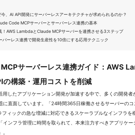
ぜ今、AI API開発にサーバーレスアーキテクチャが求められるのか？
laude Code MCPサーバーとサーバーレス連携の基本
践！AWS LambdaとClaude MCPサーバーを連携させる3ステップ
ーバーレス連携で開発生産性を10倍にする応用テクニック
de MCPサーバーレス連携ガイド：AWS La
APIの構築・運用コストを削減
を活用したアプリケーション開発が加速する中で、多くの開発者が
題に直面しています。「24時間365日稼働させるサーバーのコ
ラフィックの急な増減に対応できるスケーラブルなインフラを
「インフラ管理に時間を取られて、本来注力すべきアプリケー
」。