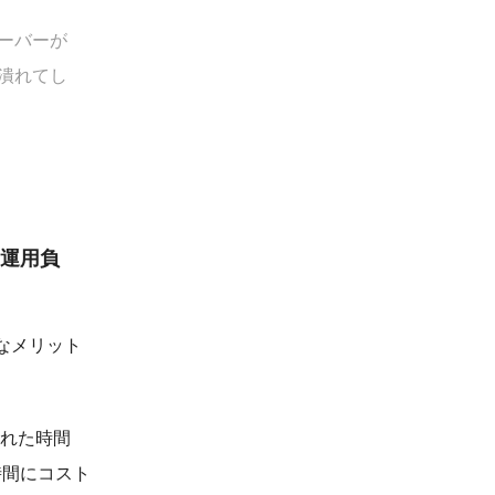
ーバーが
潰れてし
、運用負
なメリット
された時間
時間にコスト