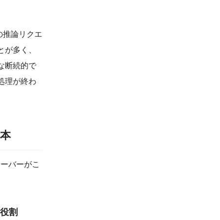
の推論リクエ
とが多く、
な断続的で
処理が終わ
基本
サーバーがこ
。
の役割