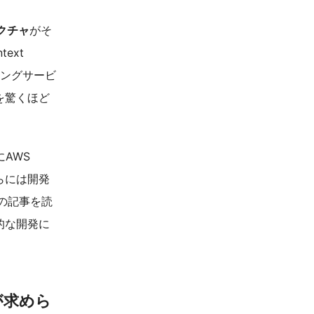
クチャ
がそ
ext
ィングサービ
を驚くほど
にAWS
らには開発
の記事を読
的な開発に
が求めら