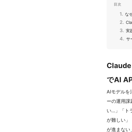
目次
な
C
実
サ
Clau
でAI 
AIモデル
ーの運用課
い…」「ト
が難しい」
が進まない