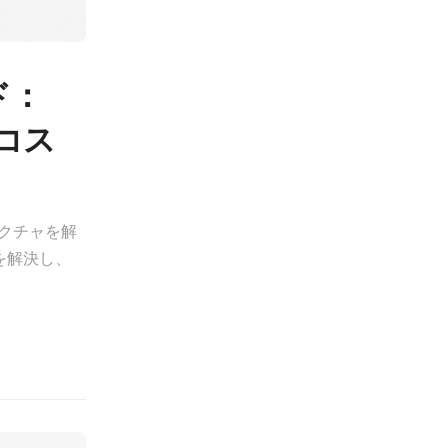
ド：
用コス
テクチャを解
を解決し、
。