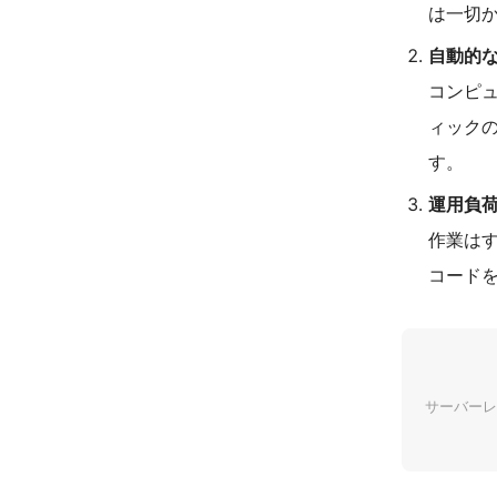
は一切
自動的
コンピ
ィック
す。
運用負
作業は
コード
サーバーレ