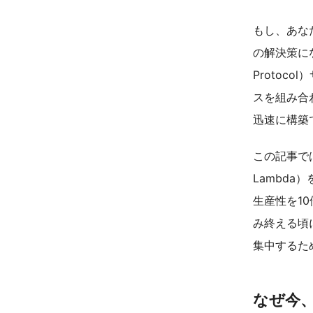
もし、あな
の解決策になる
Protoc
スを組み合
迅速に構築
この記事では
Lambd
生産性を1
み終える頃
集中するた
なぜ今、