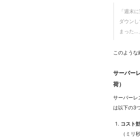
「週末に
ダウンし
まった…
このような
サーバー
荷）
サーバーレ
は以下の3
コスト
（ミリ