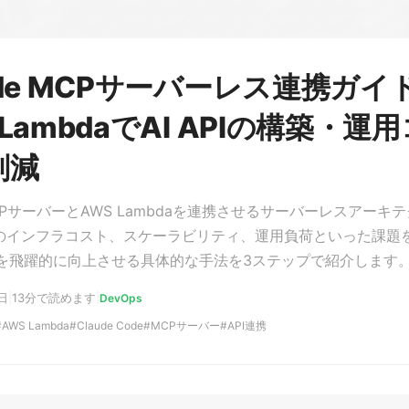
ude MCPサーバーレス連携ガイ
 LambdaでAI APIの構築・運
削減
 MCPサーバーとAWS Lambdaを連携させるサーバーレスアーキ
APIのインフラコスト、スケーラビリティ、運用負荷といった課題
を飛躍的に向上させる具体的な手法を3ステップで紹介します
日
|
13分で読めます
|
DevOps
AWS Lambda
Claude Code
MCPサーバー
API連携