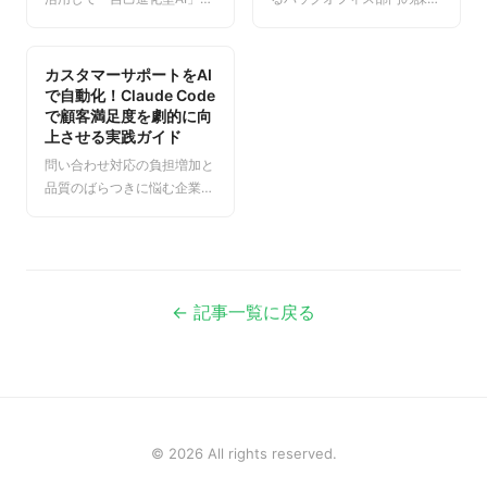
構築する方法を解説します。
を、AIで解決しませんか？本
AIが自ら新しいスキルを獲
記事では、Claude Codeを活
得・再利用・組み合わせるこ
用し、経費精算やコンテンツ
カスタマーサポートをAI
とで業務自動化の幅が指数関
配信などの業務を全自動化す
で自動化！Claude Code
数的に広がります。設計パタ
る「パイプライン」の構築方
で顧客満足度を劇的に向
ーンから組織展開まで、実践
上させる実践ガイド
法を解説。承認フローで安全
的な知見を網羅しました。
性も担保し、ITスキルに自信
問い合わせ対応の負担増加と
がなくても始められる実践的
品質のばらつきに悩む企業必
なノウハウを紹介します。
見。Claude Codeを活用した
カスタマーサポート自動化に
より、定型問い合わせの85%
をAIが解決し、スタッフを本
質的な業務に集中させながら
← 記事一覧に戻る
顧客満足度を大幅に向上させ
る具体的な実践方法を解説し
ます。
© 2026 All rights reserved.