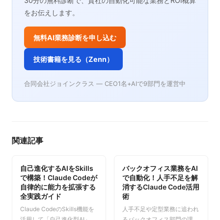
30分の無料診断で、貴社の自動化可能な業務とROI概算
をお伝えします。
無料AI業務診断を申し込む
技術書籍を見る（Zenn）
合同会社ジョインクラス — CEO1名+AIで9部門を運営中
関連記事
自己進化するAIをSkills
バックオフィス業務をAI
で構築！Claude Codeが
で自動化！人手不足を解
自律的に能力を拡張する
消するClaude Code活用
全実践ガイド
術
Claude CodeのSkills機能を
人手不足や定型業務に追われ
活用して「自己進化型AI」を
るバックオフィス部門の課題