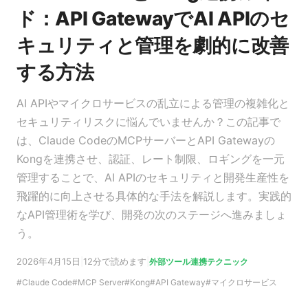
ド：API GatewayでAI APIのセ
キュリティと管理を劇的に改善
する方法
AI APIやマイクロサービスの乱立による管理の複雑化と
セキュリティリスクに悩んでいませんか？この記事で
は、Claude CodeのMCPサーバーとAPI Gatewayの
Kongを連携させ、認証、レート制限、ロギングを一元
管理することで、AI APIのセキュリティと開発生産性を
飛躍的に向上させる具体的な手法を解説します。実践的
なAPI管理術を学び、開発の次のステージへ進みましょ
う。
2026年4月15日
|
12分で読めます
|
外部ツール連携テクニック
Claude Code
MCP Server
Kong
API Gateway
マイクロサービス