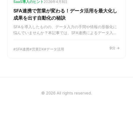
SaaS導入のヒント
2026年4月8日
SFA連携で営業が変わる！データ活用を最大化し
成果を出す自動化の秘訣
SFAを導入したものの、データ入力の手間や情報の形骸化に
悩んでいませんか？本記事では、SFA連携によるデータ入力
の自動化が営業プロセスをいかに変革するかを解説。最新デ
ータを活用した戦略的な営業アプローチで、チームの生産性
9分 →
SFA連携
営業DX
データ活用
と成約率を飛躍的に向上させる秘訣をご紹介します。
© 2026 All rights reserved.