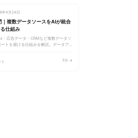
26年4月24日
門｜複数データソースをAIが統合
する仕組み
lytics・広告データ・CRMなど複数データソ
ポートを届ける仕組みを解説。データア
速できる実践的な自動化フローを紹介し
7分 →
ート