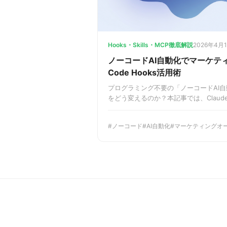
Hooks・Skills・MCP徹底解説
2026年4月
ノーコードAI自動化でマーケティ
Code Hooks活用術
プログラミング不要の「ノーコードAI
をどう変えるのか？本記事では、Claude
い、特定のイベントをトリガーにタスク
説。SNS運用やコンテンツ配信の自動
ノーコード
AI自動化
マーケティングオ
的に向上させ、成果の頭打ちを打破する