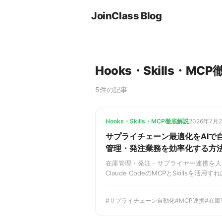
JoinClass Blog
Hooks・Skills・MC
5件の記事
Hooks・Skills・MCP徹底解説
2026年7月
サプライチェーン最適化をAIで自動
管理・発注業務を効率化する方
在庫管理・発注・サプライヤー連携を人
Claude CodeのMCPとSkillsを
統合し、在庫アラート連動の自動補充か
ライチェーン全体を24時間自動化でき
サプライチェーン自動化
MCP連携
在庫
説します。