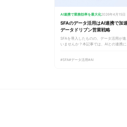
AI連携で業務効率を最大化
2026年4月15日
SFAのデータ活用はAI連携で
データドリブン営業戦略
SFAを導入したものの、データ活用が
いませんか？本記事では、AIとの連携に
真の価値に変え、売上を最大化するデー
解説します。営業DXの次の一手に悩む
SFA
データ活用
AI