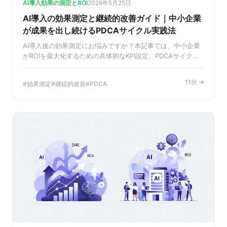
AI導入効果の測定とROI
2026年5月25日
AI導入の効果測定と継続的改善ガイド｜中小企業
が成果を出し続けるPDCAサイクル実践法
AI導入後の効果測定にお悩みですか？本記事では、中小企業
がROIを最大化するための具体的なKPI設定、PDCAサイクル
の回し方、業務別の改善事例を解説します。データに基づい
た継続的改善で成果を出し続けましょう。
11分 →
効果測定
継続的改善
PDCA