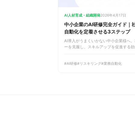
AI人材育成・組織開発
2026年4月17日
中小企業のAI研修完全ガイド｜
自動化を定着させる3ステップ
AI導入がうまくいかない中小企業様へ。
ーを克服し、スキルアップを促進する効
で解説。業務自動化を現場に定着させ、
的な計画立案から文化醸成まで、実践的
AI研修
リスキリング
業務自動化