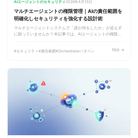
AIエージェントのセキュリティ
2026年4月15日
マルチエージェントの権限管理｜AIの責任範囲を
明確化しセキュリティを強化する設計術
マルチエージェントシステムで「誰が何をしたか」が追えず
に困っていませんか？本記事では、AIエージェントの権限管
理と責任範囲を明確にする設計原則と具体的な実装パターン
を解説。セキュリティを強化し、開発の手戻りを削減する方
10分 →
セキュリティ
責任範囲
Orchestratorパターン
法がわかります。