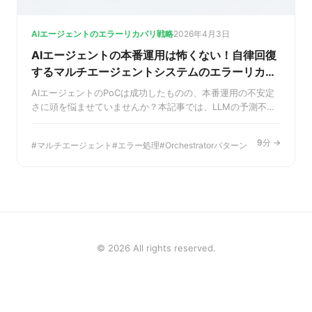
AIエージェントのエラーリカバリ戦略
2026年4月3日
AIエージェントの本番運用は怖くない！自律回復
するマルチエージェントシステムのエラーリカバ
リ戦略
AIエージェントのPoCは成功したものの、本番運用の不安定
さに頭を悩ませていませんか？本記事では、LLMの予測不可
能性や外部API連携のリスクを乗り越え、システムを安定稼働
させるための具体的なエラーリカバリ戦略を解説。
9分 →
マルチエージェント
エラー処理
Orchestratorパターン
Orchestratorパターンを活用し、自律的にエラーから回復す
る堅牢なマルチエージェントシステムの構築方法を学びま
す。
© 2026 All rights reserved.