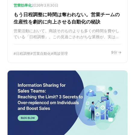
営業効率化
2026年3月30日
もう日程調整に時間は奪われない。営業チームの
生産性を劇的に向上させる自動化の秘訣
営業活動において、商談そのものよりも多くの時間を費やし
ている「日程調整」。この見過ごされがちな業務が、実はチ
ーム全体の生産性を大きく左右しています。本記事では、日
程調整に潜む課題を明らかにし、自動化によって営業効率を
9分 →
日程調整
営業自動化
商談管理
劇的に向上させる具体的なステップと、チームの成果を最大
化する次世代の商談管理術までを詳しく解説します。