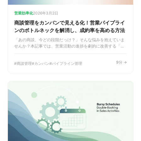
営業効率化
2026年3月2日
商談管理をカンバンで見える化！営業パイプライ
ンのボトルネックを解消し、成約率を高める方法
「あの商談、今どの段階だっけ？」そんな悩みを抱えていま
せんか？本記事では、営業活動の進捗を劇的に改善する「カ
ンバン方式」での商談管理術を徹底解説。Excel管理の限界か
ら、具体的な導入ステップ、さらに成果を加速させる自動化
9分 →
商談管理
カンバン
パイプライン管理
テクニックまで。営業のボトルネックを解消し、チーム全体
の生産性を向上させるヒントが満載です。