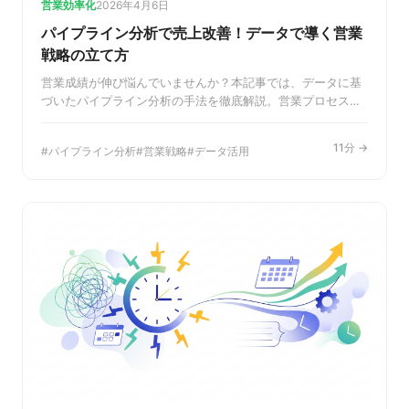
営業効率化
2026年4月6日
パイプライン分析で売上改善！データで導く営業
戦略の立て方
営業成績が伸び悩んでいませんか？本記事では、データに基
づいたパイプライン分析の手法を徹底解説。営業プロセスの
ボトルネックを特定し、成約率を向上させるための具体的な
ステップと重要指標、ツールの選び方まで、売上改善に繋が
11分 →
パイプライン分析
営業戦略
データ活用
る実践的なノウハウをご紹介します。