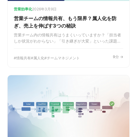
営業効率化
2026年3月9日
営業チームの情報共有、もう限界？属人化を防
ぎ、売上を伸ばす3つの秘訣
営業チーム内の情報共有はうまくいっていますか？「担当者
しか状況がわからない」「引き継ぎが大変」といった課題
は、チーム全体の生産性を下げ、大きな機会損失に繋がりま
す。この記事では、営業の属人化を防ぎ、チーム一丸となっ
9分 →
情報共有
属人化
チームマネジメント
て成果を出すための情報共有の秘訣を、具体的なステップと
ツール活用法を交えて徹底解説します。