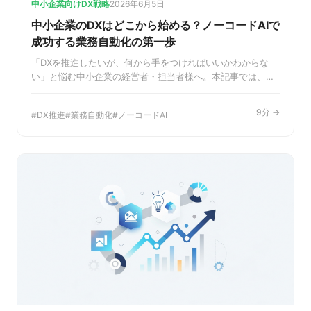
中小企業向けDX戦略
2026年6月5日
中小企業のDXはどこから始める？ノーコードAIで
成功する業務自動化の第一歩
「DXを推進したいが、何から手をつければいいかわからな
い」と悩む中小企業の経営者・担当者様へ。本記事では、専
門知識不要のノーコードAIを活用してDXの第一歩を踏み出す
具体的な方法を解説。自動化すべき業務の見つけ方から、失
9分 →
DX推進
業務自動化
ノーコードAI
敗しない導入ステップ、成功事例までを網羅し、貴社の生産
性向上を支援します。