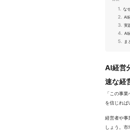
な
A
実
A
ま
AI経
速な経
「この事業
を信じれば
経営者や事
しょう。市