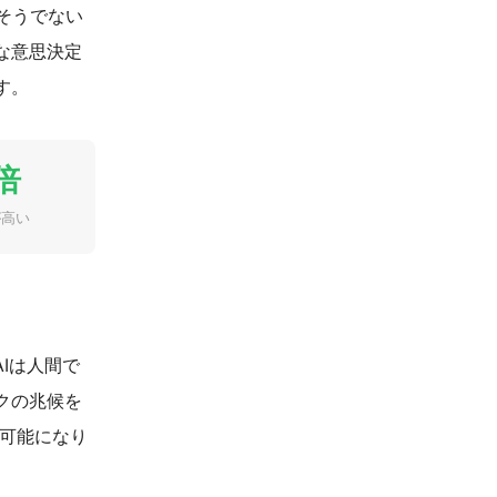
そうでない
な意思決定
す。
倍
が高い
Iは人間で
クの兆候を
が可能になり