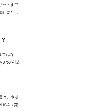
リットまで
羅針盤とし
か？
ルではな
を3つの視点
営は、市場
UCA（変