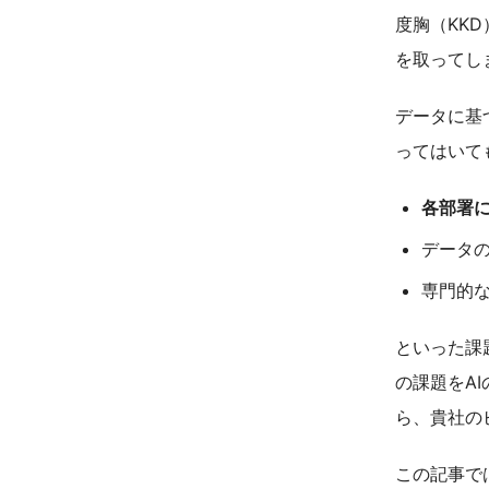
度胸（KK
を取ってし
データに基
ってはいて
各部署
データ
専門的
といった課
の課題をA
ら、貴社の
この記事で