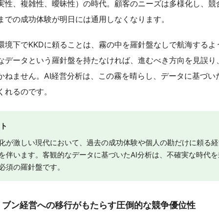
実性、複雑性、曖昧性）の時代。顧客のニーズは多様化し、競
までの成功体験が明日には通用しなくなります。
環境下でKKDに頼ることは、霧の中を羅針盤なしで航海するよ
なデータという羅針盤を持たなければ、進むべき方向を見誤り
かねません。AI経営分析は、この霧を晴らし、データに基づい
くれるのです。
ント
化が激しい現代において、過去の成功体験や個人の勘だけに頼る経
を伴います。客観的なデータに基づいたAI分析は、不確実な時代を
必須の羅針盤です。
リブン経営への移行がもたらす圧倒的な競争優位性