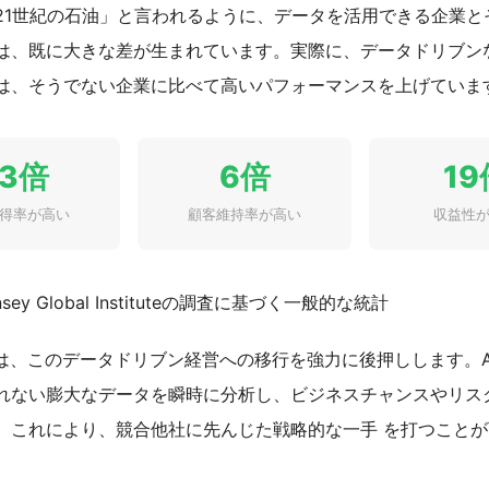
21世紀の石油」と言われるように、データを活用できる企業と
は、既に大きな差が生まれています。実際に、データドリブン
は、そうでない企業に比べて高いパフォーマンスを上げていま
23倍
6倍
19
得率が高い
顧客維持率が高い
収益性
nsey Global Instituteの調査に基づく一般的な統計
析は、このデータドリブン経営への移行を強力に後押しします。A
れない膨大なデータを瞬時に分析し、ビジネスチャンスやリス
。これにより、競合他社に先んじた戦略的な一手 を打つこと