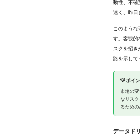
動性、不確
速く、昨日
このような
す。客観的
スクを招き
路を示して
💡 ポイ
市場の変
なリスク
るための
データド