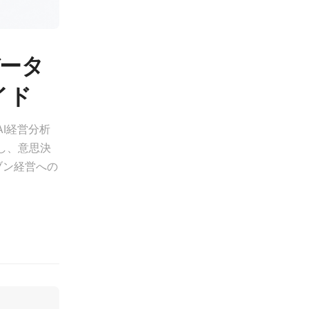
データ
イド
I経営分析
し、意思決
ブン経営への