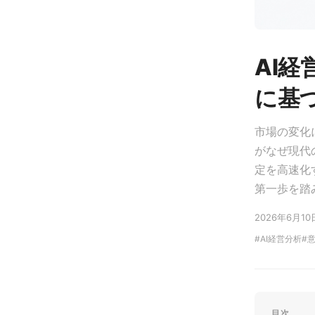
AI
に基
市場の変化
がなぜ現代
定を高速化
第一歩を踏
2026年6月10
AI経営分析
目次