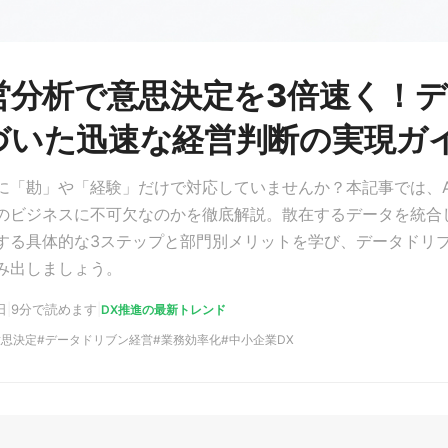
経営分析で意思決定を3倍速く！
づいた迅速な経営判断の実現ガ
に「勘」や「経験」だけで対応していませんか？本記事では、A
のビジネスに不可欠なのかを徹底解説。散在するデータを統合
する具体的な3ステップと部門別メリットを学び、データドリ
み出しましょう。
日
|
9分で読めます
|
DX推進の最新トレンド
意思決定
データドリブン経営
業務効率化
中小企業DX