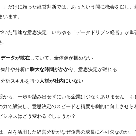
D）」だけに頼った経営判断では、あっという間に機会を逃し、
まいます。
づいた迅速な意思決定、いわゆる「データドリブン経営」が重
も、
にデータが散在
していて、全体像が掴めない
の集計や分析に
膨大な時間がかかり
、意思決定が遅れる
な分析スキルを持つ
人材が社内にいない
題から、一歩を踏み出せずにいる企業は少なくありません。も
Iの力で解決し、意思決定のスピードと精度を劇的に向上させら
ビジネスはどう変わるでしょうか？
は、AIを活用した経営分析がなぜ企業の成長に不可欠なのか、そ