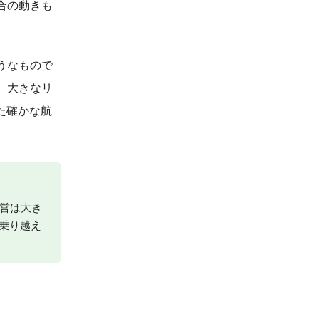
合の動きも
うなもので
、大きなリ
た確かな航
営は大き
乗り越え