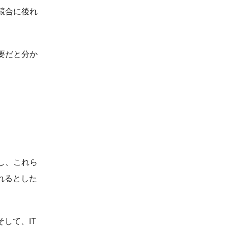
競合に後れ
要だと分か
し、これら
れるとした
して、IT