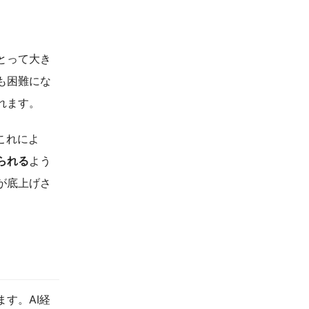
とって大き
も困難にな
れます。
これによ
られる
よう
が底上げさ
す。AI経