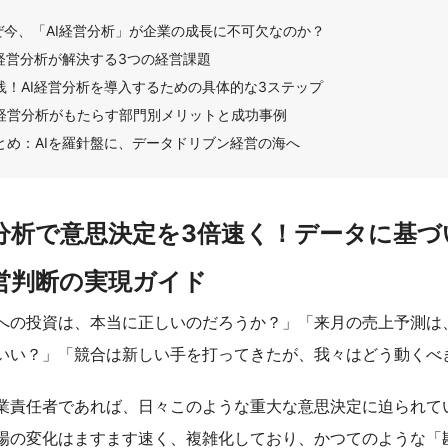
ぜ今、「AI経営分析」が企業の成長に不可欠なのか？
I経営分析が解決する3つの経営課題
践！AI経営分析を導入するための具体的な3ステップ
I経営分析がもたらす部門別メリットと成功事例
とめ：AIを羅針盤に、データドリブン経営の海へ
営分析で意思決定を3倍速く！データに基づ
営判断の実現ガイド
への投資は、本当に正しいのだろうか？」「来月の売上予測は
いい？」「競合は新しい手を打ってきたが、我々はどう動くべ
業責任者であれば、日々このような重大な意思決定に迫られて
場の変化はますます速く、複雑化しており、かつてのような「